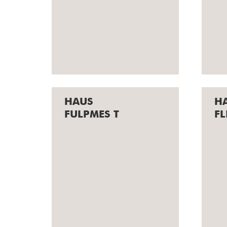
HAUS
H
RUM R-P
A