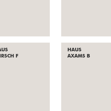
AUS
HAUS
RZL M
GRINZENS S