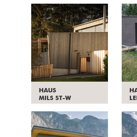
HAUS
H
MILS ST-W
L