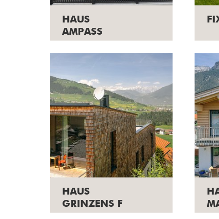
HAUS
F
AMPASS
HAUS
H
GRINZENS F
M