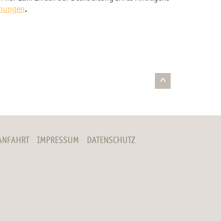
mungen
.
^
ANFAHRT
IMPRESSUM
DATENSCHUTZ