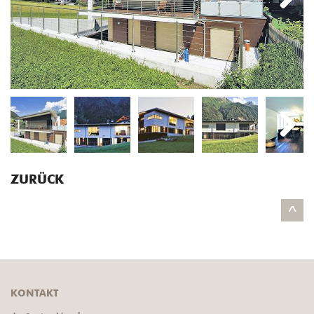
Next
Next
ZURÜCK
^
KONTAKT