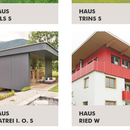
AUS
HAUS
LS S
TRINS S
AUS
HAUS
TREI I. O. S
RIED W