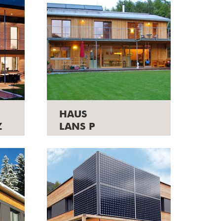
HAUS
Z
LANS P