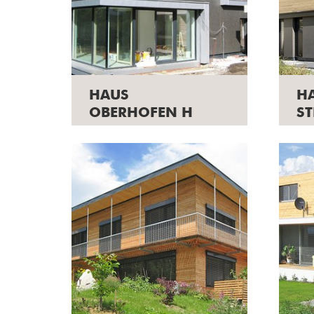
HAUS
H
OBERHOFEN H
ST