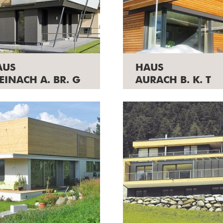
AUS
HAUS
EINACH A. BR. G
AURACH B. K. T