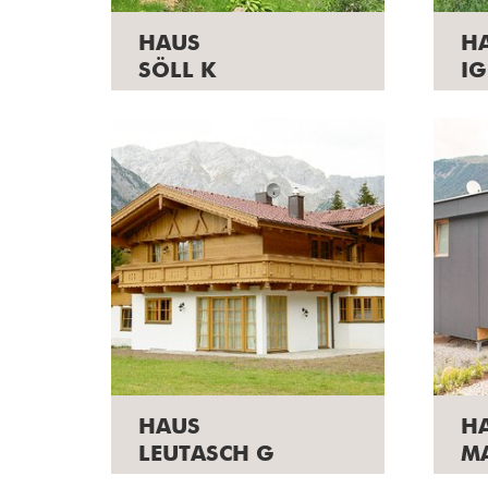
HAUS
H
SÖLL K
IG
HAUS
H
LEUTASCH G
MA