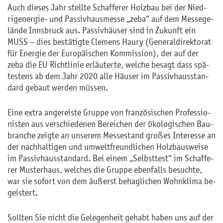
Auch die­ses Jahr stell­te Schaf­fe­rer Holz­bau bei der Nied­
rig­ener­gie- und Pas­siv­haus­mes­se „zeba“ auf dem Mes­se­ge­
län­de Inns­bruck aus. Pas­siv­häu­ser sind in Zu­kunft ein
MUSS – dies be­stä­tig­te Cle­mens Haury (Ge­ne­ral­di­rek­to­rat
für En­er­gie der Eu­ro­päi­schen Kom­mis­si­on), der auf der
zeba die EU Richt­li­nie er­läu­ter­te, wel­che be­sagt dass spä­
tes­tens ab dem Jahr 2020 alle Häu­ser im Pas­siv­haus­stan­
dard ge­baut wer­den müs­sen.
Eine extra an­ge­reis­te Grup­pe von fran­zö­si­schen Pro­fes­sio­
nis­ten aus ver­schie­de­nen Be­rei­chen der öko­lo­gi­schen Bau­
bran­che zeig­te an un­se­rem Mes­se­stand gro­ßes In­ter­es­se an
der nach­hal­ti­gen und um­welt­freund­li­chen Holz­baus­wei­se
im Pas­siv­haus­stan­dard. Bei einem „Selbst­test“ im Schaf­fe­
rer Mus­ter­haus, wel­ches die Grup­pe eben­falls be­such­te,
war sie so­fort von dem äu­ßerst be­hag­li­chen Wohn­kli­ma be­
geis­tert.
Soll­ten Sie nicht die Ge­le­gen­heit ge­habt haben uns auf der