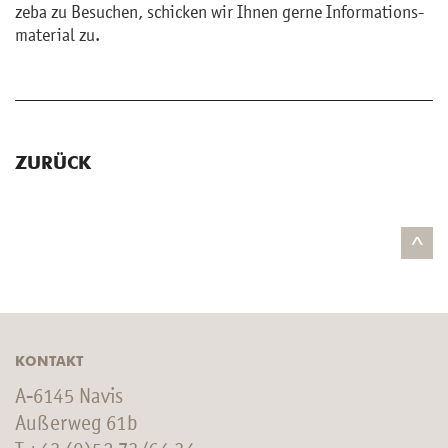
zeba zu Be­su­chen, schi­cken wir Ihnen gerne In­for­ma­ti­ons­
ma­te­ri­al zu.
ZURÜCK
^
KONTAKT
A-6145 Navis
Außerweg 61b