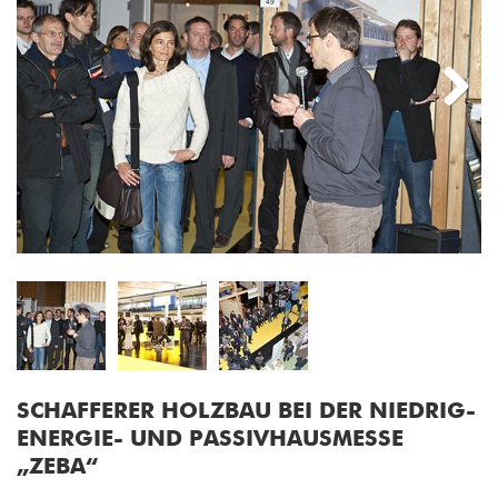
Next
SCHAF­FE­RER HOLZ­BAU BEI DER NIED­RIG­
ENER­GIE- UND PAS­SIV­HAUS­MES­SE
„ZEBA“