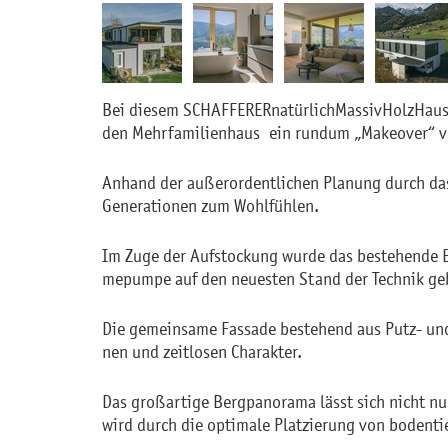
Bei die­sem SCHAF­FE­RER­na­tür­lich­Mas­siv­Holz­Hau
den Mehr­fa­mi­li­en­haus ein rund­um „Make­over“ ve
An­hand der au­ßer­or­dent­li­chen Pla­nung durch da
Ge­ne­ra­tio­nen zum Wohl­füh­len.
Im Zuge der Auf­sto­ckung wurde das be­ste­hen­de Er
me­pum­pe auf den neu­es­ten Stand der Tech­nik ge­
Die ge­mein­sa­me Fas­sa­de be­ste­hend aus Putz- un
nen und zeit­lo­sen Cha­rak­ter.
Das gro­ßar­ti­ge Berg­pan­ora­ma lässt sich nicht nu
wird durch die op­ti­ma­le Plat­zie­rung von bo­den­t