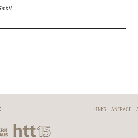
u GmbH
K
LINKS
ANFRAGE