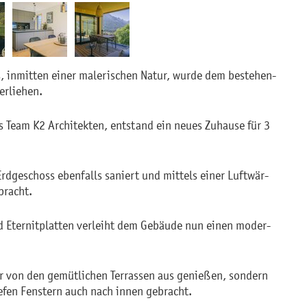
s, in­mit­ten einer ma­le­ri­schen Natur, wurde dem be­ste­hen­
r­lie­hen.
s Team K2 Ar­chi­tek­ten, ent­stand ein neues Zu­hau­se für 3
d­ge­schoss eben­falls sa­niert und mit­tels einer Luft­wär­
bracht.
d Eter­nit­plat­ten ver­leiht dem Ge­bäu­de nun einen mo­der­
r von den ge­müt­li­chen Ter­ras­sen aus ge­nie­ßen, son­dern
ie­fen Fens­tern auch nach innen ge­bracht.