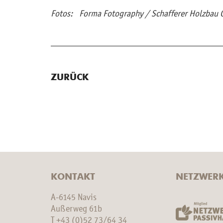
Fotos: Forma Fo­to­gra­phy / Schaf­fe­rer Holz­ba
ZURÜCK
KONTAKT
NETZWER
A-6145 Navis
Außerweg 61b
T
+43 (0)52 73/64 34