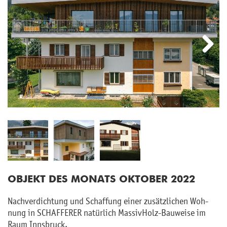
Next
OB­JEKT DES MO­NATS OK­TO­BER 2022
Nach­ver­dich­tung und Schaf­fung einer zu­sätz­li­chen Woh­
nung in SCHAF­FE­RER na­tür­lich Mas­siv­Holz-Bau­wei­se im
Raum Inns­bruck.