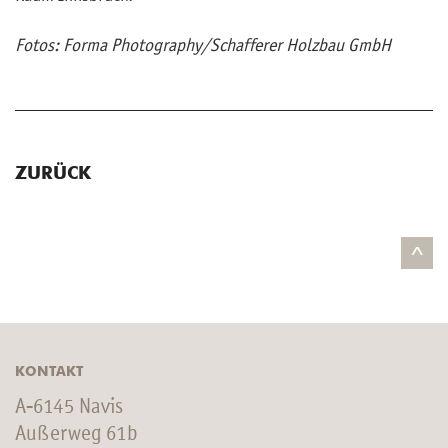
Fotos: Forma Pho­to­gra­phy/Schaf­fe­rer Holz­bau GmbH
ZURÜCK
^
KONTAKT
A-6145 Navis
Außerweg 61b