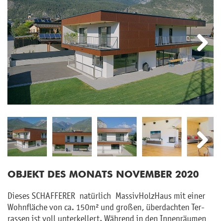
Next
Next
OB­JEKT DES MO­NATS NO­VEM­BER 2020
Die­ses SCHAF­FE­RER na­tür­lich Mas­siv­Holz­Haus mit einer
Wohn­flä­che von ca. 150m² und gro­ßen, über­dach­ten Ter­
ras­sen ist voll un­ter­kel­lert. Wäh­rend in den In­nen­räu­men