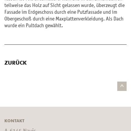
teil­wei­se das Holz auf Sicht ge­las­sen wurde, über­zeugt die
Fas­sa­de im Erd­ge­schoss durch eine Putz­fas­sa­de und im
Ober­ge­schoß durch eine Max­plat­ten­ver­klei­dung. Als Dach
wurde ein Pult­dach ge­wählt.
ZURÜCK
^
KONTAKT