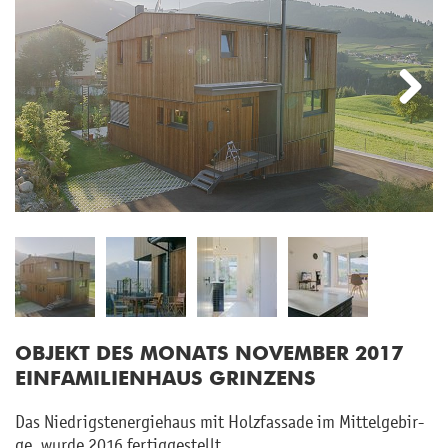
Next
OB­JEKT DES MO­NATS NO­VEM­BER 2017
EIN­FA­MI­LI­EN­HAUS GRIN­ZENS
Das Nied­rigstener­gie­haus mit Holz­fas­sa­de im Mit­tel­ge­bir­
ge wurde 2016 fer­tig­ge­stellt.