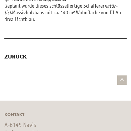
​Ge­plant wurde die­ses schlüs­sel­fer­ti­ge Schaf­fe­rer
na­tür­
lich
Mas­siv­holz­haus mit ca. 140 m² Wohn­flä­che von DI An­
drea Licht­blau.
ZURÜCK
^
KONTAKT
A-6145 Navis