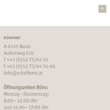
^
KONTAKT
A-6145 Navis
Außerweg 61b
T
+43 (0)52 73/64 34
F +43 (0)52 73/64 34-40
info@schafferer.at
Öffnungszeiten Büro:
Montag - Donnerstag:
8:00 - 12:00 Uhr
und 14.00 - 17:00 Uhr