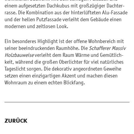
einem auf­ge­setz­ten Dach­ku­bus mit gro­ßzü­gi­ger Dach­ter­
ras­se. Die Kom­bi­na­ti­on aus der hin­ter­lüf­te­ten Alu-Fas­sa­de
und der hel­len Putz­fas­sa­de ver­leiht dem Ge­bäu­de einen
mo­der­nen und zeit­lo­sen Look.
Ein be­son­de­res High­light ist der of­fe­ne Wohn­be­reich mit
sei­ner be­ein­dru­cken­den Raum­hö­he. Die
Schaf­fe­rer Mas­siv
Holz­bau­wei­se
ver­leiht dem Raum Wärme und Ge­müt­lich­
keit, wäh­rend die gro­ßen Ober­lich­ter für viel na­tür­li­ches
Ta­ges­licht sor­gen. Die de­ko­ra­tiv an­ge­ord­ne­ten Ge­wei­he
set­zen einen ein­zig­ar­ti­gen Ak­zent und ma­chen die­sen
Wohn­raum zu einem ech­ten Blick­fang.
ZURÜCK