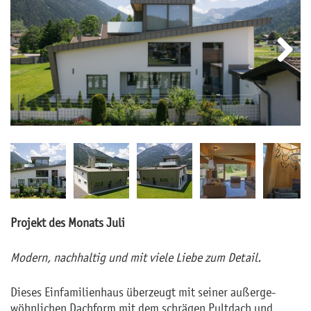
Next
Pro­jekt des Mo­nats Juli
Mo­dern, nach­hal­tig und mit viele Liebe zum De­tail.
Die­ses Ein­fa­mi­li­en­haus über­zeugt mit sei­ner au­ßer­ge­
wöhn­li­chen Dach­form mit dem schrä­gen Pult­dach und