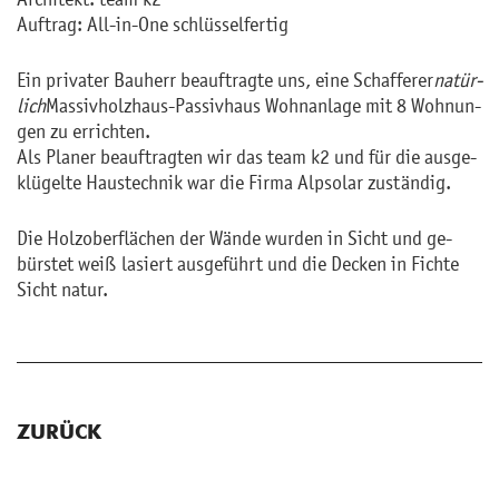
Auf­trag: All-in-One schlüs­sel­fer­tig
Ein pri­va­ter Bau­herr be­auf­trag­te uns, eine Schaf­fe­rer
na­tür­
lich
Mas­siv­holz­haus-Pas­siv­haus Wohn­an­la­ge mit 8 Woh­nun­
gen zu er­rich­ten.
Als Pla­ner be­auf­trag­ten wir das team k2 und für die aus­ge­
klü­gel­te Haus­tech­nik war die Firma Alp­so­lar zu­stän­dig.
Die Holz­o­ber­flä­chen der Wände wur­den in Sicht und ge­
bürs­tet weiß la­siert aus­ge­führt und die De­cken in Fich­te
Sicht natur.
ZURÜCK