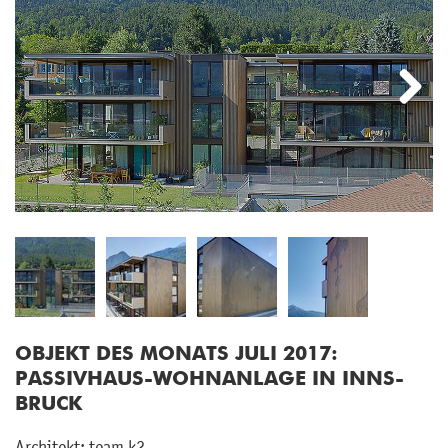
Next
OB­JEKT DES MO­NATS JULI 2017:
PAS­SIV­HAUS-WOHN­AN­LA­GE IN INNS­
BRUCK
Ar­chi­tekt: team k2