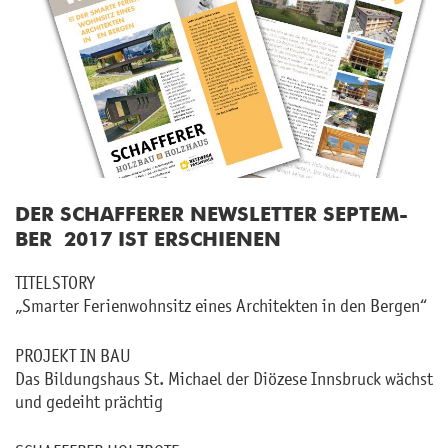
DER SCHAF­FE­RER NEWS­LET­TER SEP­TEM­
BER 2017 IST ER­SCHIE­NEN
TI­TEL­STO­RY
„Smar­ter Fe­ri­en­wohn­sitz eines Ar­chi­tek­ten in den Ber­gen“
PRO­JEKT IN BAU
Das Bil­dungs­haus St. Mi­cha­el der Diö­ze­se Inns­bruck wächst
und ge­deiht präch­tig