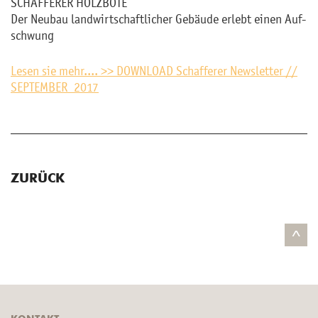
SCHAF­FE­RER HOLZ­BO­TE
Der Neu­bau land­wirt­schaft­li­cher Ge­bäu­de er­lebt einen Auf­
schwung
Lesen sie mehr.... >> DOWN­LOAD Schaf­fe­rer News­let­ter //
SEP­TEM­BER 2017
ZURÜCK
^