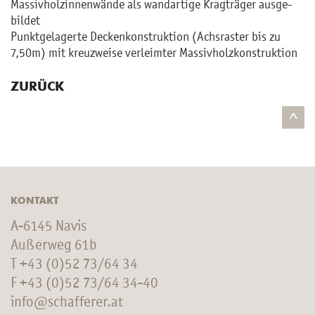
Mas­siv­holzin­nen­wän­de als wan­dar­ti­ge Krag­trä­ger aus­ge­
bil­det
Punkt­ge­la­ger­te De­cken­kon­struk­ti­on (Achs­ras­ter bis zu
7,50m) mit kreuz­wei­se ver­leim­ter Mas­siv­holz­kon­struk­ti­on
ZURÜCK
^
KONTAKT
A-6145 Navis
Außerweg 61b
T
+43 (0)52 73/64 34
F +43 (0)52 73/64 34-40
info@schafferer.at