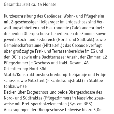
Ge­samt­bau­zeit ca. 15 Mo­na­te
Kurz­be­schrei­bung des Ge­bäu­des: Wohn- und Pfle­ge­heim
mit 2-ge­schos­si­ger Tief­ga­ra­ge; im Erd­ge­schoss sind Ver­
wal­tungs­ein­hei­ten und Gas­tro­no­mie (Cafe) an­ge­ord­net;
die bei­den Ober­ge­schos­se be­her­ber­gen die Zim­mer sowie
je­weils Koch- und Ess­be­reich (Nord- und Süd­trakt) sowie
Ge­mein­schafts­räu­me (Mit­tel­teil); das Ge­bäu­de ver­fügt
über gro­ßzü­gi­ge Frei- und Ter­ras­sen­be­rei­che im EG und
den OG´s sowie eine Dach­ter­ras­se; An­zahl der Zim­mer: 12
Pfle­ge­zim­mer je Ge­schoss und Trakt, Ge­samt 48
Ori­en­tie­rung: Nord-Süd
Sta­tik/Kon­struk­ti­ons­be­schrei­bung: Tief­ga­ra­ge und Erd­ge­
schoss sowie Mit­tel­teil (Er­schlie­ßungs­trakt) in Stahl­be­
ton­bau­wei­se
De­cken über Erd­ge­schoss und beide Ober­ge­schos­se des
Nord- und Süd­trak­tes (Pfle­ge­zim­mer) in Mas­siv­holz­bau­
wei­se mit Brettsperr­hol­z­ele­men­ten (Sys­tem BBS)
Aus­kra­gun­gen der Ober­ge­schos­se teil­wei­se bis zu 3,0m –