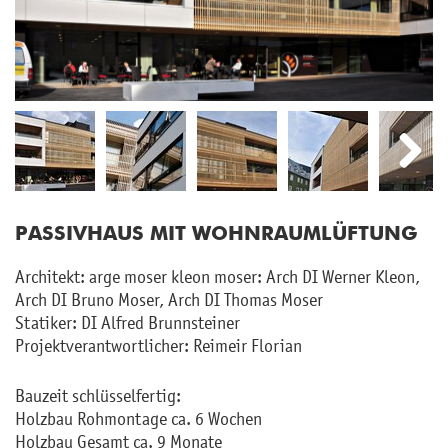
Next
Next
PAS­SIV­HAUS MIT WOHN­RAUM­LÜF­TUNG
Ar­chi­tekt: arge moser kleon moser: Arch DI Wer­ner Kleon,
Arch DI Bruno Moser, Arch DI Tho­mas Moser
Sta­ti­ker: DI Al­fred Brunn­stei­ner
Pro­jekt­ver­ant­wort­li­cher: Rei­meir Flo­ri­an
Bau­zeit schlüs­sel­fer­tig:
Holz­bau Rohmon­ta­ge ca. 6 Wo­chen
Holz­bau Ge­samt ca. 9 Mo­na­te