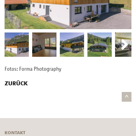
Next
Next
Fotos: Forma Pho­to­gra­phy
ZURÜCK
^
KONTAKT