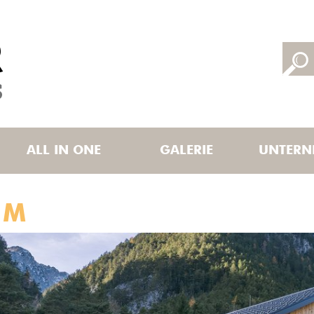
ALL IN ONE
GALERIE
UNTERN
 M