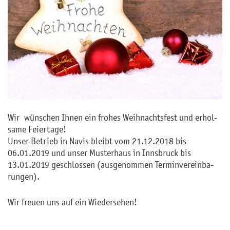
Wir wün­schen Ihnen ein fro­hes Weih­nachts­fest und er­hol­
sa­me Fei­er­ta­ge!
Unser Be­trieb in Navis bleibt vom 21.12.2018 bis
06.01.2019 und unser Mus­ter­haus in Inns­bruck bis
13.01.2019 ge­schlos­sen (aus­ge­nom­men Ter­min­ver­ein­ba­
run­gen).
Wir freu­en uns auf ein Wie­der­se­hen!