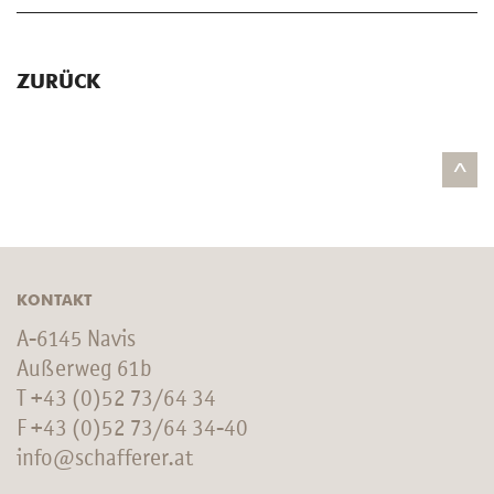
ZURÜCK
^
KONTAKT
A-6145 Navis
Außerweg 61b
T
+43 (0)52 73/64 34
F +43 (0)52 73/64 34-40
info@schafferer.at