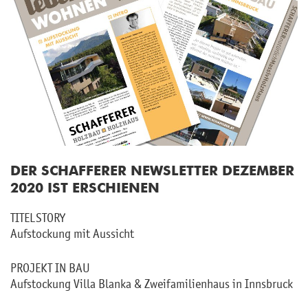
DER SCHAF­FE­RER NEWS­LET­TER DE­ZEM­BER
2020 IST ER­SCHIE­NEN
TI­TEL­STO­RY
Auf­sto­ckung mit Aus­sicht
PRO­JEKT IN BAU
Auf­sto­ckung Villa Blan­ka & Zwei­fa­mi­li­en­haus in Inns­bruck