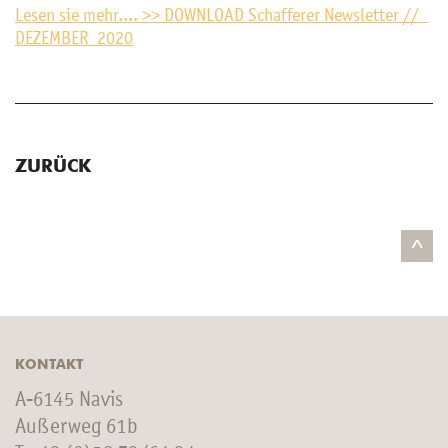
Lesen sie mehr.... >> DOWN­LOAD Schaf­fe­rer News­let­ter //
DE­ZEM­BER 2020
ZURÜCK
^
KONTAKT
A-6145 Navis
Außerweg 61b