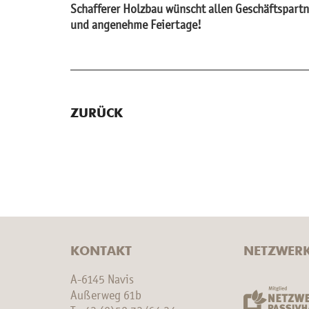
Schaf­fe­rer Holz­bau wünscht allen Ge­schäfts­part
und an­ge­neh­me Fei­er­ta­ge!
ZURÜCK
KONTAKT
NETZWER
A-6145 Navis
Außerweg 61b