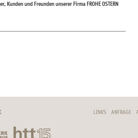
­ner, Kun­den und Freun­den un­se­rer Firma FROHE OS­TERN
K
LINKS
ANFRAGE