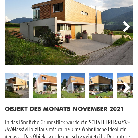
Next
Next
OB­JEKT DES MO­NATS NO­VEM­BER 2021
In das läng­li­che Grund­stück wurde ein SCHAF­FE­RER
na­tür­
lich
Mas­siv­Holz­Haus mit ca. 150 m² Wohn­flä­che ideal ein­
ge­passt. Das Ob­jekt wurde op­tisch zwei­ge­teilt. Der un­te­re