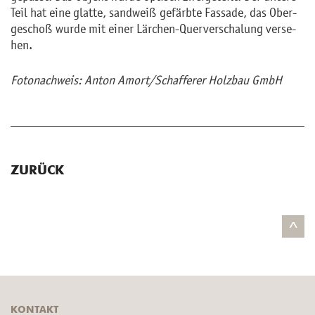
Teil hat eine glat­te, sand­weiß ge­färb­te Fas­sa­de, das Ober­
ge­schoß wurde mit einer Lär­chen-Quer­ver­scha­lung ver­se­
hen.
Fo­to­nach­weis: Anton Amort/Schaf­fe­rer Holz­bau GmbH
ZURÜCK
^
KONTAKT