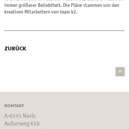
immer grö­ße­rer Be­liebt­heit. Die Pläne stam­men von den
krea­ti­ven Mit­ar­bei­tern von team k2.
ZURÜCK
^
KONTAKT
A-6145 Navis
Außerweg 61b