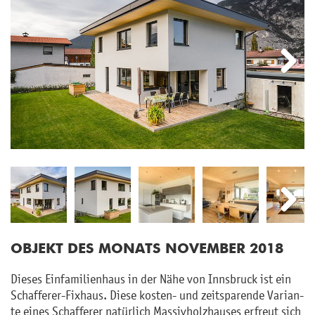
Next
Next
OB­JEKT DES MO­NATS NO­VEM­BER 2018
Die­ses Ein­fa­mi­li­en­haus in der Nähe von Inns­bruck ist ein
Schaf­fe­rer-Fix­haus. Diese kos­ten- und zeit­spa­ren­de Va­ri­an­
te eines Schaf­fe­rer na­tür­lich Mas­siv­holz­hau­ses er­freut sich