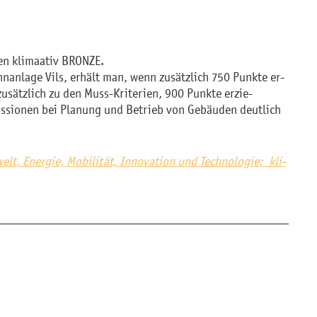
ten kli­maa­tiv BRON­ZE.
n­an­la­ge Vils, er­hält man, wenn zu­sätz­lich 750 Punk­te er­
­sätz­lich zu den Muss-Kri­te­ri­en, 900 Punk­te er­zie­
mis­sio­nen bei Pla­nung und Be­trieb von Ge­bäu­den deut­lich
lt, En­er­gie, Mo­bi­li­tät, In­no­va­ti­on und Tech­no­lo­gie; kli­