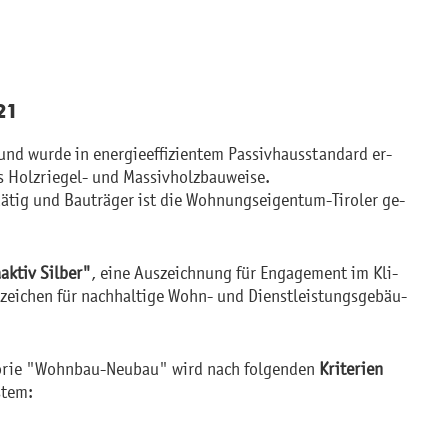
21
nd wurde in en­er­gie­ef­fi­zi­en­tem Pas­siv­haus­stan­dard er­
 Holz­rie­gel- und Mas­siv­holz­bau­wei­se.
 tätig und Bau­trä­ger ist die Woh­nungs­ei­gen­tum-Ti­ro­ler ge­
ak­tiv Sil­ber"
, eine Aus­zeich­nung für En­ga­ge­ment im Kli­
s­zei­chen für nach­hal­ti­ge Wohn- und Dienst­leis­tungs­ge­bäu­
­go­rie "Wohn­bau-Neu­bau" wird nach fol­gen­den
Kri­te­ri­en
­tem: