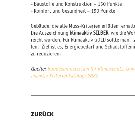
- Bau­stof­fe und Kon­struk­ti­on – 150 Punk­te
- Kom­fort und Ge­sund­heit – 150 Punk­te
Ge­bäu­de, die alle Muss-Kri­te­ri­en er­fül­len er­hal­
Die Aus­zeich­nung
kli­maak­tiv SIL­BER
, wie die Woh
reicht wur­den. Für kli­maak­tiv GOLD soll­te man, zu
len. Ziel ist es, En­er­gie­be­darf und Schad­stoff­e
zu re­du­zie­ren.
Quel­le:
Bun­des­mi­nis­te­ri­um für Kli­ma­schutz, Um­we
maak­tiv Kri­te­ri­en­ka­ta­log; 2020
ZURÜCK