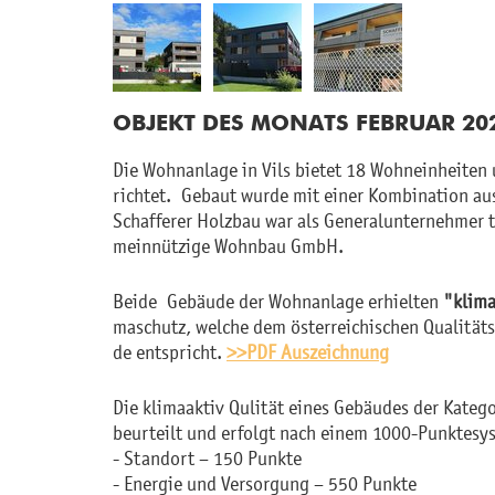
OB­JEKT DES MO­NATS FE­BRU­AR 20
Die Wohn­an­la­ge in Vils bie­tet 18 Wohn­ein­hei­ten u
rich­tet. Ge­baut wurde mit einer Kom­bi­na­ti­on aus
Schaf­fe­rer Holz­bau war als Ge­ne­ral­un­ter­neh­mer
mein­nüt­zi­ge Wohn­bau GmbH.
Beide Ge­bäu­de der Wohn­an­la­ge er­hiel­ten
"kli­ma
ma­schutz, wel­che dem ös­ter­rei­chi­schen Qua­li­tät
de ent­spricht.
>>PDF Aus­zeich­nung
Die kli­maak­tiv Quli­tät eines Ge­bäu­des der Ka­te
be­ur­teilt und er­folgt nach einem 1000-Punk­te­sys
- Stand­ort – 150 Punk­te
- En­er­gie und Ver­sor­gung – 550 Punk­te