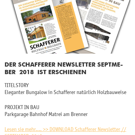
DER SCHAF­FE­RER NEWS­LET­TER SEPT­ME­
BER 2018 IST ER­SCHIE­NEN
TI­TEL­STO­RY
Ele­gan­ter Bun­ga­low in Schaf­fe­rer na­tür­lich Holz­bau­wei­se
PRO­JEKT IN BAU
Park­ga­ra­ge Bahn­hof Ma­trei am Bren­ner
Lesen sie mehr.... >> DOWN­LOAD Schaf­fe­rer News­let­ter //