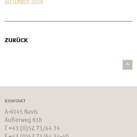
SEP­TEM­BER 2018
ZURÜCK
^
KONTAKT
A-6145 Navis
Außerweg 61b
T
+43 (0)52 73/64 34
F +43 (0)52 73/64 34-40