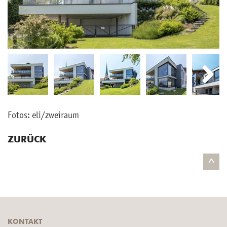
Next
Next
Fotos: eli/zwei­raum
ZURÜCK
^
KONTAKT