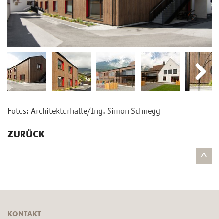
Next
Next
Fotos: Ar­chi­tek­tur­hal­le/Ing. Simon Schnegg
ZURÜCK
^
KONTAKT