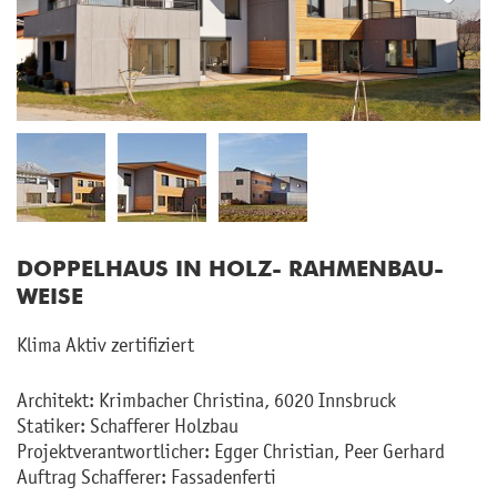
Next
DOP­PEL­HAUS IN HOLZ- RAH­MEN­BAU­
WEI­SE
Klima Aktiv zer­ti­fi­ziert
Ar­chi­tekt: Krim­ba­cher Chris­ti­na, 6020 Inns­bruck
Sta­ti­ker: Schaf­fe­rer Holz­bau
Pro­jekt­ver­ant­wort­li­cher: Egger Chris­ti­an, Peer Ger­hard
Auf­trag Schaf­fe­rer: Fas­sa­den­fer­ti