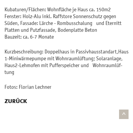
Ku­ba­tu­ren/Flä­chen: Wohn­flä­che je Haus ca. 150m2
Fens­ter: Holz-Alu inkl. Raffs­to­re Son­nen­schutz gegen
Süden, Fas­sa­de: Lär­che - Rom­bus­scha­lung und Eter­nitt
Plat­ten und Putz­fas­sa­de, Bo­den­plat­te Beton
Bau­zeit: ca. 6-7 Mo­na­te
Kurz­be­schrei­bung: Dop­pel­haus in Pas­siv­haus­stan­dart,Haus
1-Mi­ni­wär­me­pum­pe mit Wohn­raum­lüf­tung; So­lar­an­la­ge,
Haus2-Lehmo­fen mit Puf­fer­spei­cher und Wohn­raum­lüf­
tung
Fotos: Flo­ri­an Lech­ner
ZURÜCK
^