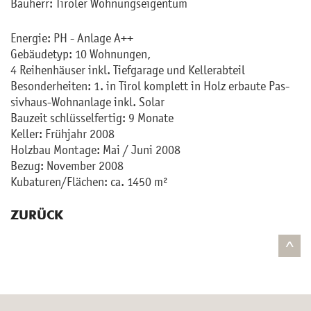
Bau­herr: Ti­ro­ler Woh­nungs­ei­gen­tum
En­er­gie: PH - An­la­ge A++
Ge­bäu­de­typ: 10 Woh­nun­gen,
4 Rei­hen­häu­ser inkl. Tief­ga­ra­ge und Kel­ler­ab­teil
Be­son­der­hei­ten: 1. in Tirol kom­plett in Holz er­bau­te Pas­
siv­haus-Wohn­an­la­ge inkl. Solar
Bau­zeit schlüs­sel­fer­tig: 9 Mo­na­te
Kel­ler: Früh­jahr 2008
Holz­bau Mon­ta­ge: Mai / Juni 2008
Bezug: No­vem­ber 2008
Ku­ba­tu­ren/Flä­chen: ca. 1450 m²
ZURÜCK
^