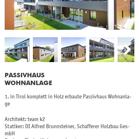
Next
Next
PAS­SIV­HAUS
WOHN­AN­LA­GE
1. in Tirol kom­plett in Holz er­bau­te Pas­siv­haus Wohn­an­la­
ge
Ar­chi­tekt: team k2
Sta­ti­ker: DI Al­fred Brunn­stei­ner, Schaf­fe­rer Holz­bau Ges­
mbH